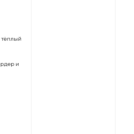
, тёплый
ордер и