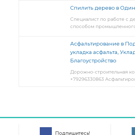
Спилить дерево в Один
Специалист по работе с д
способом промышленного
Асфальтирование в Под
укладка асфальта, Укл
Благоустройство
Дорожно-строительная ком
+79296330863 Асфальтиров
Подпишитесь!