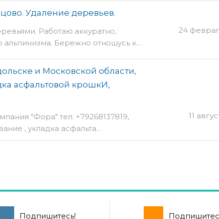
цово. Удаление деревьев.
24 феврал
еревьями. Работаю аккуратно,
 альпинизма. Бережно отношусь к…
ольске и Московской области,
адка асфальтовой крошкИ,
11 авгус
пания "Фора" тел. +79268137819,
ание , укладка асфальта…
Подпишитесь!
Подпишитес