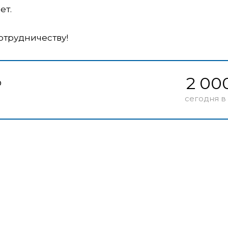
ет.
отрудничеству!
2 00
р
сегодня в 