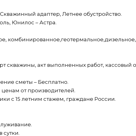
, Скважинный адаптер, Летнее обустройство.
поль, Юнилос – Астра.
овое, комбинированное,геотермальное,дизельное
орт скважины, акт выполненных работ, кассовый 
ление сметы – Бесплатно.
 ценам от производителей.
ки с 15 летним стажем, граждане России.
служивание.
в сутки.