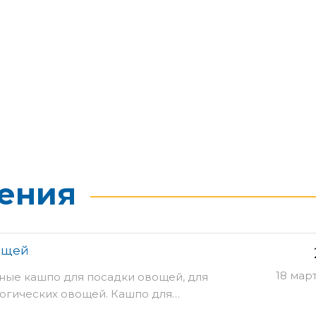
ения
ощей
18 мар
ые кашпо для посадки овощей, для
огических овощей. Кашпо для…