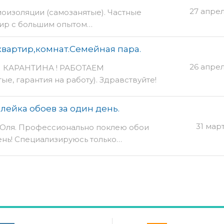
27 апре
моизоляции (самозанятые). Частные
тир с большим опытом…
вартир,комнат.Семейная пара.
26 апре
 КАРАНТИНА ! РАБОТАЕМ
 гарантия на работу). Здравствуйте!
ейка обоев за один день.
31 мар
т Юля. Профессионально поклею обои
день! Специализируюсь только…