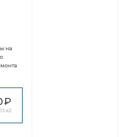
ы на
ю
емонта
0
13:42