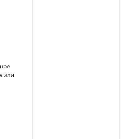
ьное
а или