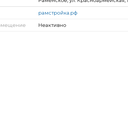
Раменское, ул. Красноармейская, 
рамстройка.рф
змещение
Неактивно