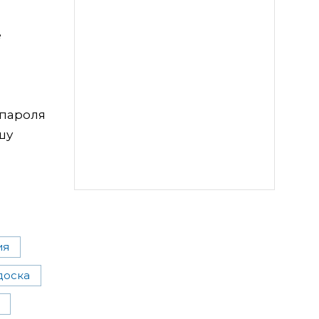
е
 пароля
шу
ия
доска