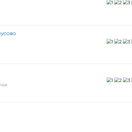
нусово
этаж