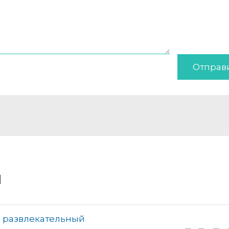
Отправ
и
, развлекательный