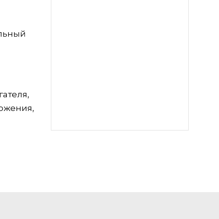
ельный
гателя,
ожения,