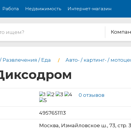
Работа
Недвижимость
Интернет-магазин
Компан
/ Развлечения / Еда
Авто- / картинг- / мотоц
 Диксодром
0 отзывов
н
4957651113
Москва, Измайловское ш., 73, стр. 