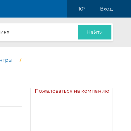
10°
Вход
иях
Найти
ентры
Пожаловаться на компанию
3