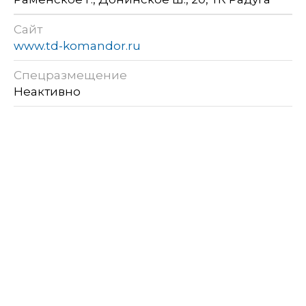
Сайт
www.td-komandor.ru
Спецразмещение
Неактивно