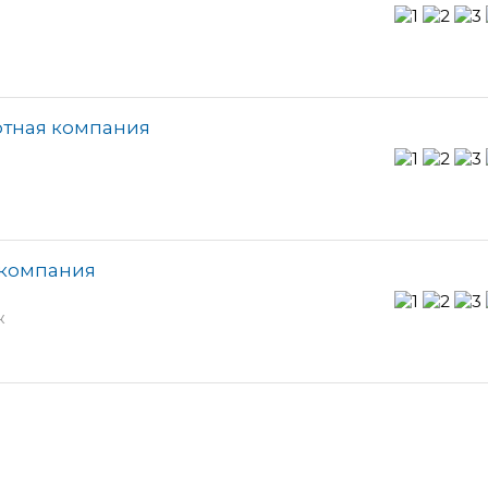
ртная компания
акомпания
ж