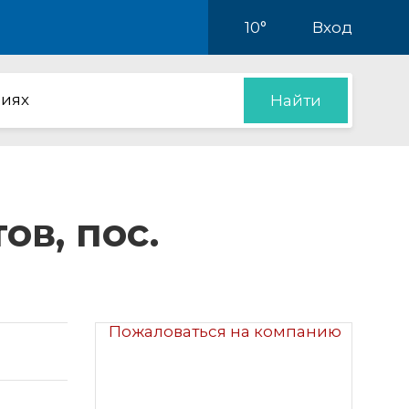
10°
Вход
иях
Найти
в, пос.
Пожаловаться на компанию