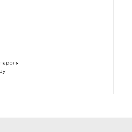
е
 пароля
шу