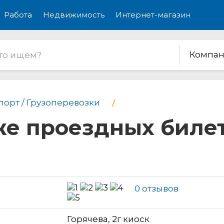
Работа
Недвижимость
Интернет-магазин
Компан
порт / Грузоперевозки
е проездных билето
0 отзывов
Горячева, 2г киоск