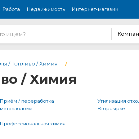
Работа
Недвижимость
Интернет-магазин
Компан
лы / Топливо / Химия
во / Химия
Приём / переработка
Утилизация отхо
металлолома
Вторсырьё
Профессиональная химия