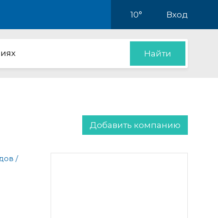
10°
Вход
иях
Найти
Добавить компанию
дов /