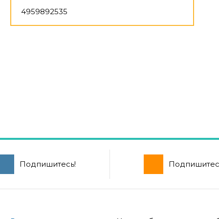
4959892535
Подпишитесь!
Подпишитес