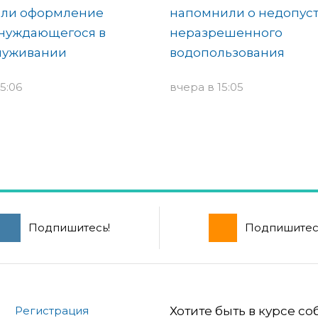
или оформление
напомнили о недопус
 нуждающегося в
неразрешенного
луживании
водопользования
5:06
вчера в 15:05
Подпишитесь!
Подпишитес
Регистрация
Хотите быть в курсе с