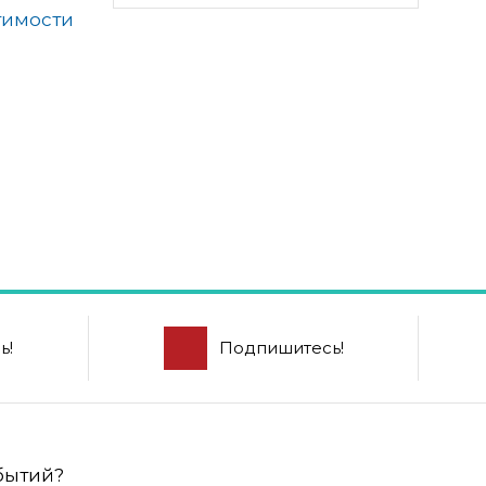
тимости
ь!
Подпишитесь!
обытий?