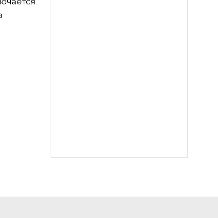
лючается
в