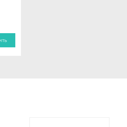
ить
м