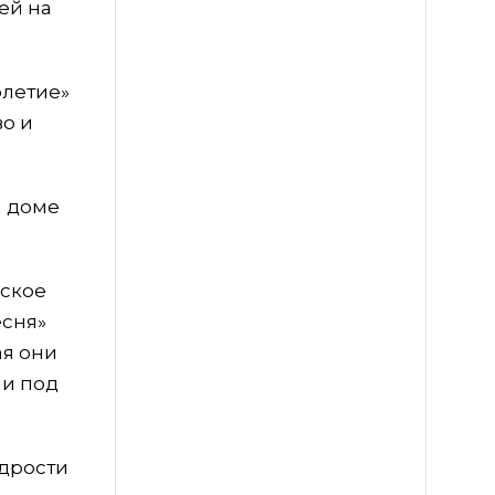
ей на
олетие»
во и
м доме
нское
есня»
ая они
ни под
одрости