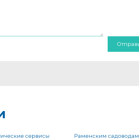
Отправ
и
тические сервисы
Раменским садовода