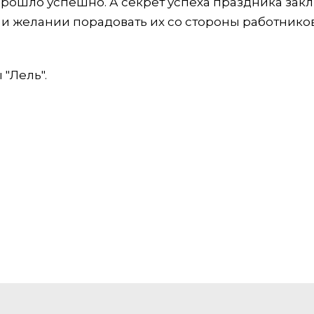
рошло успешно. А секрет успеха праздника зак
и желании порадовать их со стороны работнико
"Лель".