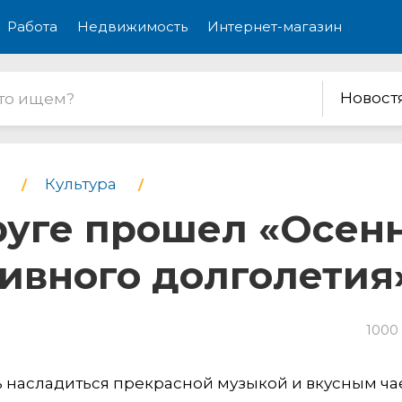
Работа
Недвижимость
Интернет-магазин
Новост
Культура
руге прошел «Осен
ивного долголетия
1000
ь насладиться прекрасной музыкой и вкусным чае