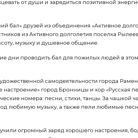
нцевать от души и зарядиться позитивной энерги
ний бал» друзей из объединения «Активное долг
стников из Активного долголетия поселка Рылее
расоту, музыку и душевное общение.
ние дни проводить бал для пожилых людей в это
 художественной самодеятельности города Раме
 настроение» город Бронницы и хор «Русская п
еские номера: песни, стихи, танцы. За чашкой ч
под любимую музыку, а также пели любимые пес
учили огромный заряд хорошего настроения, б