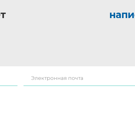
т
напи