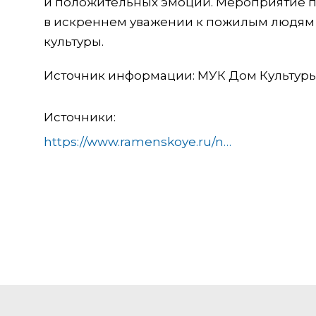
и положительных эмоций. Мероприятие п
в искреннем уважении к пожилым людям 
культуры.
Источник информации: МУК Дом Культуры 
Источники:
https://www.ramenskoye.ru/novosti/83-sotsial-naya-zashchita-naseleniya/aktivnoe-dolgoletie/27438-v-ramenskom-okruge-proshel-osennij-bal-dlya-uchastnikov-aktivnogo-dolgoletiya