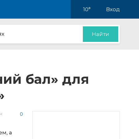
10°
Вход
ях
Найти
ний бал» для
»
 <
0
м, а