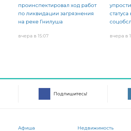
проинспектировал ход работ
упрост
по ликвидации загрязнения
статуса
на реке Гнилуша
соцобс
вчера в 15:07
вчера в 1
Подпишитесь!
Афиша
Недвижимость