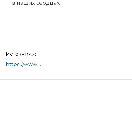
в наших сердцах.
Источники:
https://www.ramenskoye.ru/novosti/163-zdravookhranenie/30284-sluzhebnyj-avtotransport-ramenskoj-bolnitsy-tematicheski-oformili-k-81-j-godovshchine-pobedy