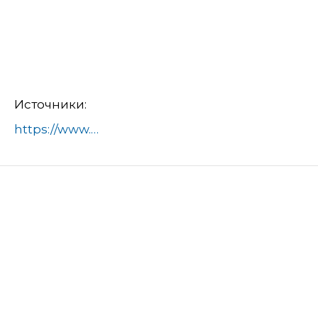
Источники:
https://www.ramenskoye.ru/novosti/70-mezhmunitsipalnoe-upravlenie-mvd-rossii-ramenskoe/30710-sotrudniki-dps-i-ramenskie-aktivisty-proveli-sovmestnye-profilakticheskie-rejdy-na-dorogakh