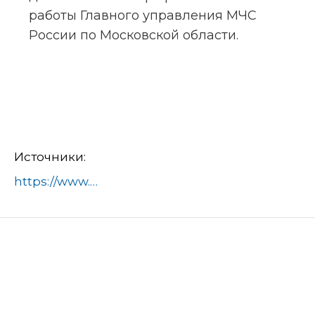
работы Главного управления МЧС 
России по Московской области.
Источники:
https://www.ramenskoye.ru/novosti/283-ond-i-pr-po-ramenskomu-okrugu/30718-laboratoriya-pozharnoj-bezopasnosti-v-ramenskom-yunye-grazhdane-uchatsya-spasat-zhizni