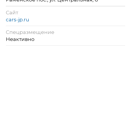
Сайт
cars-jp.ru
Спецразмещение
Неактивно