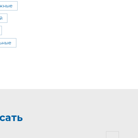
жные
й
ьные
сать