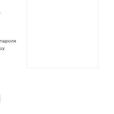
е
 пароля
шу