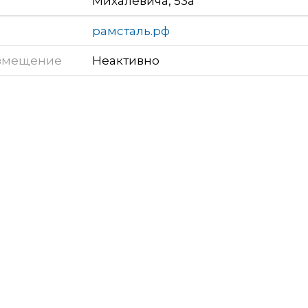
Михалевича, 53а
рамсталь.рф
змещение
Неактивно