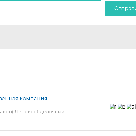
Отправ
и
венная компания
район) Деревообделочный