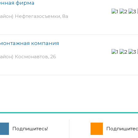
енная фирма
айон) Нефтегазосъемки, 8а
-монтажная компания
айон) Космонавтов, 26
Подпишитесь!
Подпишитес