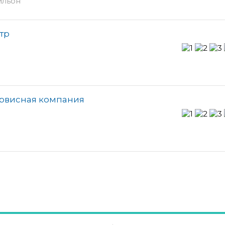
ильон
тр
ервисная компания