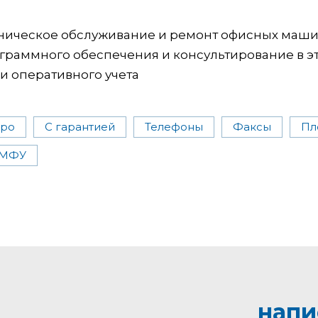
хническое обслуживание и ремонт офисных маши
ограммного обеспечения и консультирование в э
 и оперативного учета
тро
С гарантией
Телефоны
Факсы
Пл
МФУ
напи