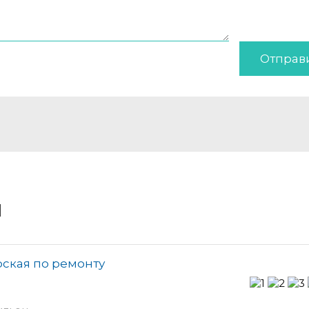
Отправ
и
ская по ремонту