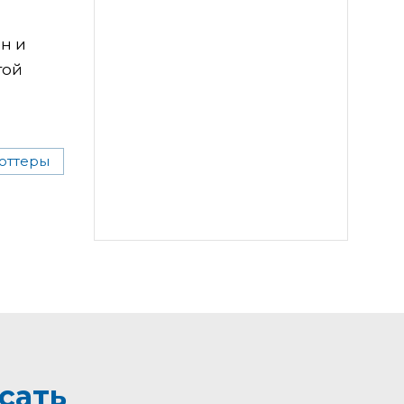
н и
той
оттеры
сать