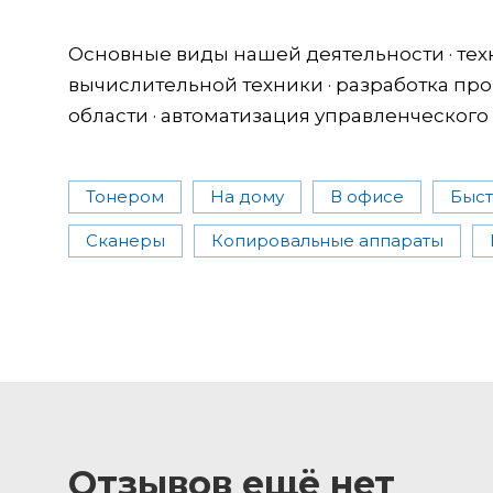
Основные виды нашей деятельности · те
вычислительной техники · разработка пр
области · автоматизация управленческого
Тонером
На дому
В офисе
Быс
Сканеры
Копировальные аппараты
Отзывов ещё нет