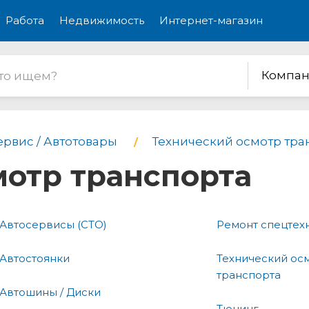
Работа
Недвижимость
Интернет-магазин
Компан
ервис / Автотовары
Технический осмотр тра
мотр транспорта
Автосервисы (СТО)
Ремонт спецтех
Автостоянки
Технический ос
транспорта
Автошины / Диски
Тюнинг