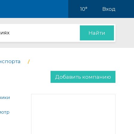
10°
Вход
иях
Найти
нспорта
Добавить компанию
ники
мотр