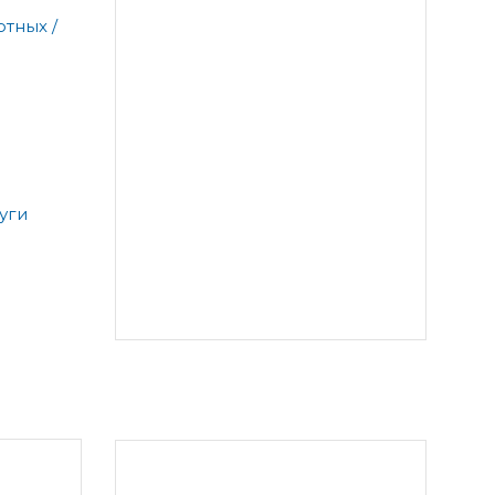
тных /
уги