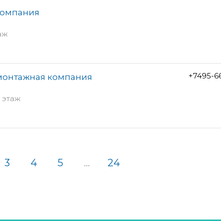
компания
аж
+7495-6
-монтажная компания
1 этаж
3
4
5
...
24