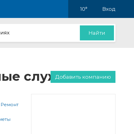
10°
Вход
иях
Найти
нные службы
Добавить компанию
 Ремонт
меты