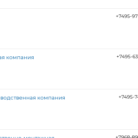
+7495-97
+7495-6
ая компания
+7495-7
зводственная компания
+7968-89
дственно-монтажная