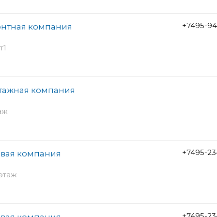
+7495-94
онтная компания
т1
нтажная компания
таж
+7495-23
овая компания
 этаж
+7495-23
овая компания