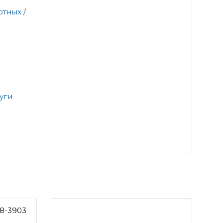
тных /
уги
8-3903