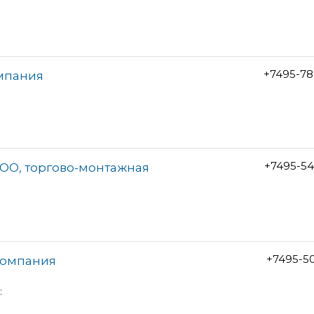
+7495-78
омпания
+7495-54
ООО, торгово-монтажная
+7495-5
компания
с