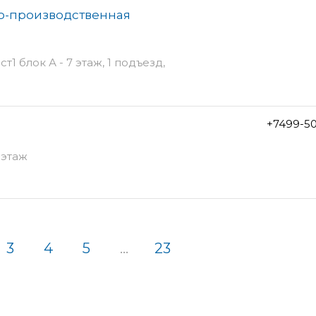
во-производственная
т1 блок А - 7 этаж, 1 подъезд,
+7499-5
 этаж
3
4
5
...
23