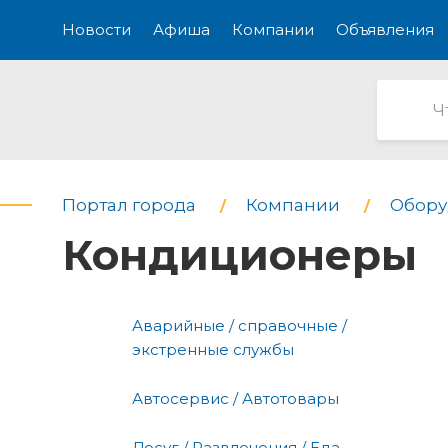
Новости
Афиша
Компании
Объявления
Портал города
Компании
Обору
Кондиционеры
Аварийные / справочные /
экстренные службы
Автосервис / Автотовары
Досуг / Развлечения / Еда