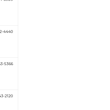
2-4440
63-5366
43-2120