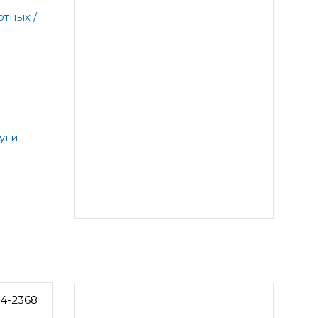
тных /
уги
24-2368