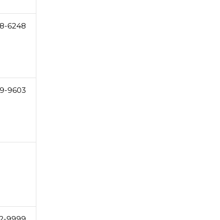
8-6248
9-9603
2-9999