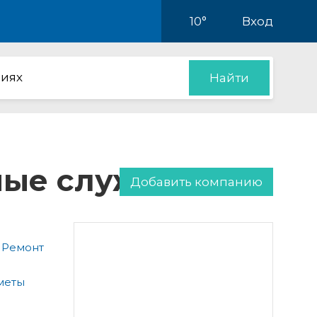
10°
Вход
иях
Найти
нные службы
Добавить компанию
 Ремонт
меты