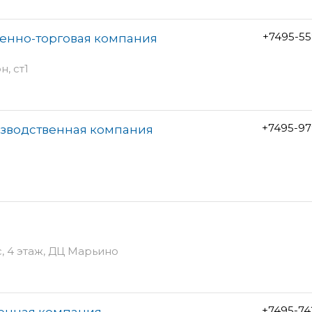
+7495-55
венно-торговая компания
, ст1
+7495-97
изводственная компания
с, 4 этаж, ДЦ Марьино
+7495-74
венная компания