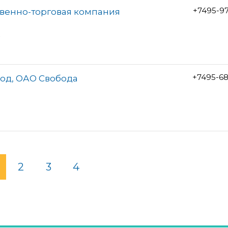
+7495-9
твенно-торговая компания
ж
+7495-6
од, ОАО Свобода
2
3
4