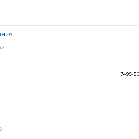
ания
т2
+7495-5
8