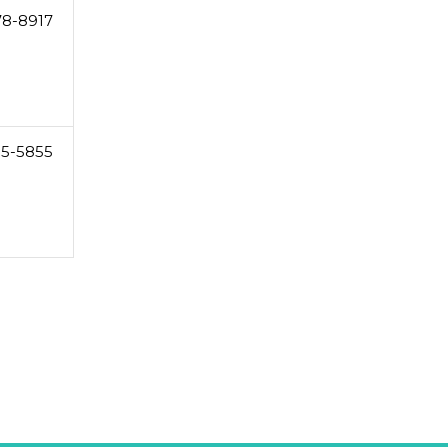
78-8917
85-5855