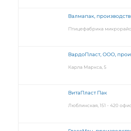
Валмапак, производст
Птицефабрика микрорайон
ВардоПласт, ООО, про
Карла Маркса, 5
ВитаПласт Пак
Люблинская, 151 - 420 офи
ГлассМэн, производст