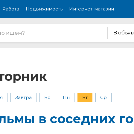
Работа
Недвижимость
Интернет-магазин
В объя
вторник
я
Завтра
Вс
Пн
Вт
Ср
льмы
в соседних
го