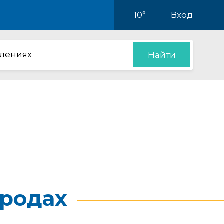
10°
Вход
влениях
Найти
родах