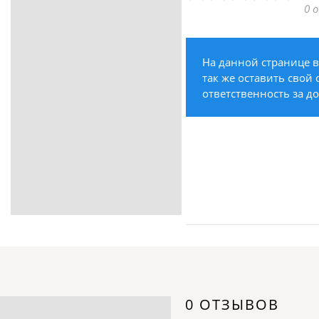
0 
ритуальные услуги
Медицина / Здоровье /
Красота
На данной странице в
Строительство /
так же оставить свой 
Недвижимость / Ремонт
ответственность за д
Одежда / Обувь
Текстиль / Предметы
интерьера
Культура / Искусство / Религия
Город / Власть
Спорт / Отдых / Туризм
Образование / Работа /
Карьера
Компьютеры / Бытовая
техника / Офисная техника
Охрана / Безопасность
0 ОТЗЫВОВ
Металлы / Топливо / Химия