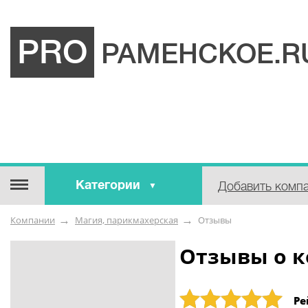
PRO
РАМЕНСКОЕ.R
Категории
Добавить комп
Строительные / отделочные
Компании
Магия, парикмахерская
Отзывы
материалы
Оборудование / Инструмент
Отзывы о к
Аварийные / справочные /
экстренные службы
Рейтинг: 5
Ре
Коммунальные / бытовые /