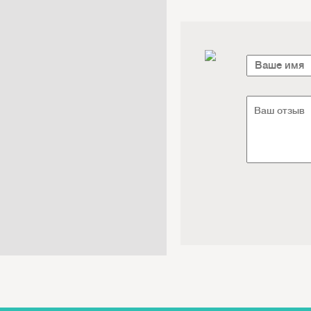
Электроника / Электротехника
Транспорт / Грузоперевозки
Мебель / Материалы /
Фурнитура
Интернет / Связь / IT
Автосервис / Автотовары
Реклама / Полиграфия / СМИ
Товары для животных /
Ветеринария
Досуг / Развлечения / Еда
Юридические / финансовые
услуги
Хозтовары / Канцелярия /
Упаковка