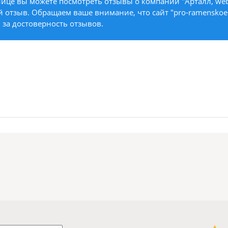
ице вы можете посмотреть отзывы о компании "Арталл, web-
й отзыв. Обращаем ваше внимание, что сайт "pro-ramenskoe.
 за достоверность отзывов.
1 звезда
2 звезды