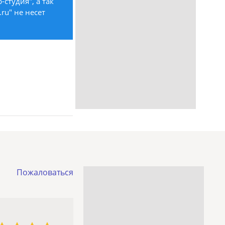
студия", а так
ru" не несет
Пожаловаться
3 звезды
4 звезды
5 звёзд