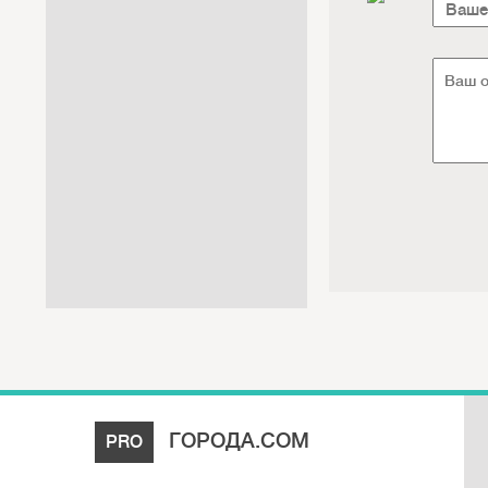
Интернет / Связь / IT
Автосервис / Автотовары
Реклама / Полиграфия / СМИ
Товары для животных /
Ветеринария
Досуг / Развлечения / Еда
Юридические / финансовые
услуги
Хозтовары / Канцелярия /
Упаковка
ГОРОДА.COM
PRO