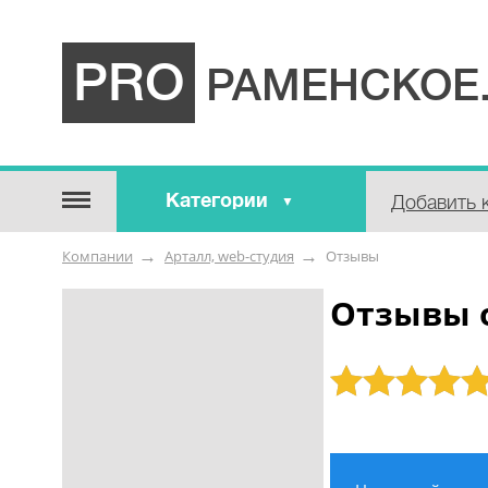
PRO
РАМЕНСКОЕ
Категории
Добавить 
Строительные / отделочные
Компании
Арталл, web-студия
Отзывы
материалы
Оборудование / Инструмент
Отзывы о
Аварийные / справочные /
экстренные службы
Рейтинг: 5
Коммунальные / бытовые /
ритуальные услуги
Медицина / Здоровье /
Красота