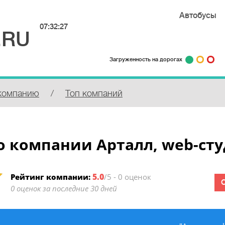
Автобусы
07:32:28
.RU
Загруженность на дорогах
компанию
/
Топ компаний
 компании Арталл, web-ст
5.0
Рейтинг компании:
/5 - 0 оценок
0 оценок за последние 30 дней