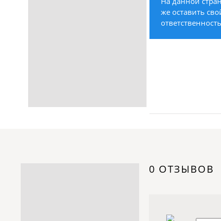
На данной стран
Строительство /
же оставить сво
Недвижимость / Ремонт
ответственность
Одежда / Обувь
Текстиль / Предметы
интерьера
Культура / Искусство / Религия
Город / Власть
Спорт / Отдых / Туризм
Образование / Работа /
Карьера
Компьютеры / Бытовая
техника / Офисная техника
Охрана / Безопасность
0 ОТЗЫВОВ
Металлы / Топливо / Химия
Электроника / Электротехника
Транспорт / Грузоперевозки
Мебель / Материалы /
Фурнитура