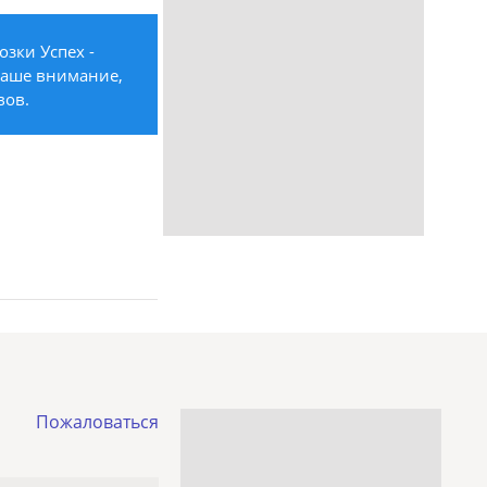
зки Успех -
ваше внимание,
вов.
Пожаловаться