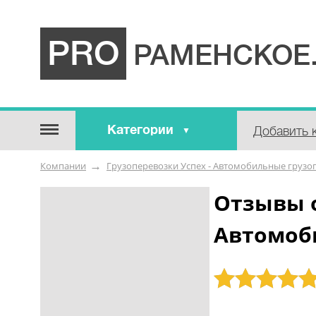
PRO
РАМЕНСКОЕ
Категории
Добавить 
Строительные / отделочные
Компании
Грузоперевозки Успех - Автомобильные грузо
материалы
Оборудование / Инструмент
Отзывы о
Аварийные / справочные /
Автомоб
экстренные службы
Коммунальные / бытовые /
ритуальные услуги
Рейтинг: 5
Медицина / Здоровье /
Красота