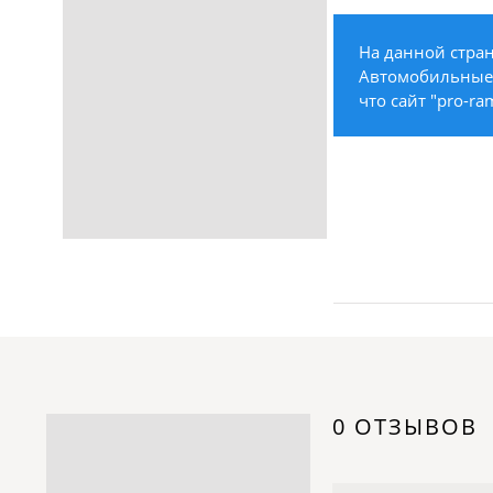
Строительство /
Недвижимость / Ремонт
На данной стран
Одежда / Обувь
Автомобильные г
Текстиль / Предметы
что сайт "pro-ra
интерьера
Культура / Искусство / Религия
Город / Власть
Спорт / Отдых / Туризм
Образование / Работа /
Карьера
Компьютеры / Бытовая
техника / Офисная техника
Охрана / Безопасность
Металлы / Топливо / Химия
Электроника / Электротехника
0 ОТЗЫВОВ
Транспорт / Грузоперевозки
Мебель / Материалы /
Фурнитура