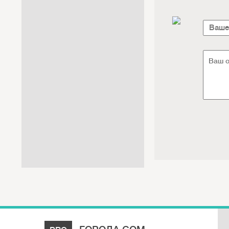
Интернет / Связь / IT
Автосервис / Автотовары
Реклама / Полиграфия / СМИ
Товары для животных /
Ветеринария
Досуг / Развлечения / Еда
Юридические / финансовые
услуги
Хозтовары / Канцелярия /
Упаковка