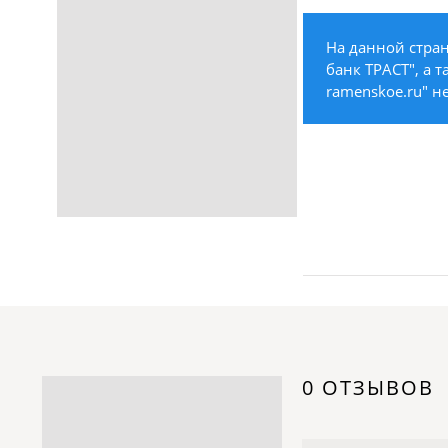
Строительство /
Недвижимость / Ремонт
На данной стра
Одежда / Обувь
банк ТРАСТ", а 
Текстиль / Предметы
ramenskoe.ru" н
интерьера
Культура / Искусство / Религия
Город / Власть
Спорт / Отдых / Туризм
Образование / Работа /
Карьера
Компьютеры / Бытовая
техника / Офисная техника
Охрана / Безопасность
Металлы / Топливо / Химия
Электроника / Электротехника
0 ОТЗЫВОВ
Транспорт / Грузоперевозки
Мебель / Материалы /
Фурнитура