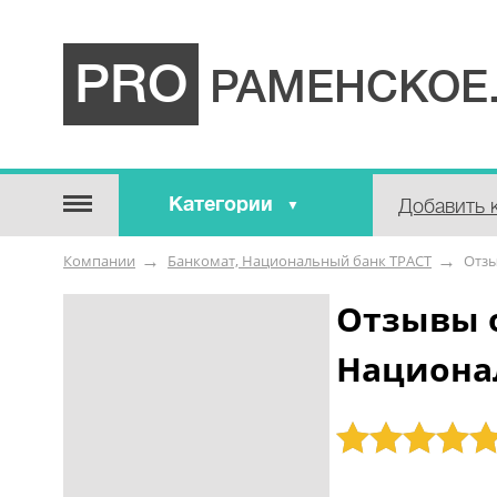
PRO
РАМЕНСКОЕ
Категории
Добавить 
Строительные / отделочные
Компании
Банкомат, Национальный банк ТРАСТ
Отз
материалы
Оборудование / Инструмент
Отзывы 
Аварийные / справочные /
Национа
экстренные службы
Коммунальные / бытовые /
ритуальные услуги
Рейтинг: 5
Медицина / Здоровье /
Красота