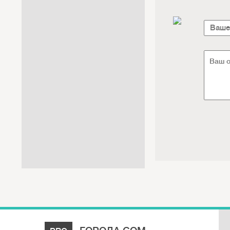
Интернет / Связь / IT
Автосервис / Автотовары
Реклама / Полиграфия / СМИ
Товары для животных /
Ветеринария
Досуг / Развлечения / Еда
Юридические / финансовые
услуги
Хозтовары / Канцелярия /
Упаковка