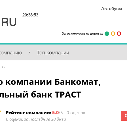
Автобусы
20:38:53
.RU
Загруженность на дорогах
компанию
/
Топ компаний
ывы
о компании Банкомат,
льный банк ТРАСТ
5.0
Рейтинг компании:
/5 - 0 оценок
0 оценок за последние 30 дней